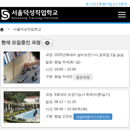
로그인
|
회원가입
|
1:1문의
>
서울덕성직업학교
현재 모집중인 과정
과정:
2025년회대비 설비보전기사 공유압 1일 실습
일정: 평일 저녁(화~금)
시간: 18:00 ~ 22:00
구분:
평일
저녁반
일반과정
과정:
4회대비 조경기능사 취득(이론/실기)
일정: 08.12 ~ 11.10
시간: 09:30 ~ 15:30(주2회)
구분:
평일
오전반
내일배움카드(재직자)