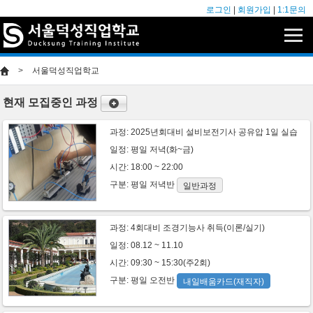
로그인
|
회원가입
|
1:1문의
>
서울덕성직업학교
현재 모집중인 과정
과정:
2025년회대비 설비보전기사 공유압 1일 실습
일정: 평일 저녁(화~금)
시간: 18:00 ~ 22:00
구분:
평일
저녁반
일반과정
과정:
4회대비 조경기능사 취득(이론/실기)
일정: 08.12 ~ 11.10
시간: 09:30 ~ 15:30(주2회)
구분:
평일
오전반
내일배움카드(재직자)