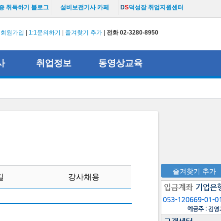
증 취득하기 블로그
설비보전기사 카페
D
S
덕성잡 취업지원센터
|
회원가입
|
1:1문의하기
|
즐겨찾기 추가
|
전화 02-3280-8950
사
취업정보
동영상교육
즐겨찾기 추가
길
강사채용