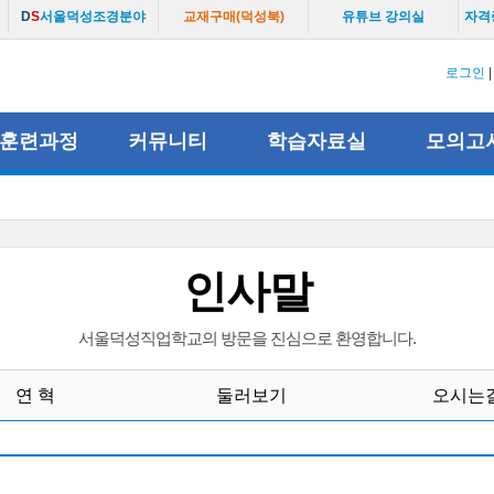
D
S
서울덕성조경분야
교재구매(덕성북)
유튜브 강의실
자격
로그인
훈련과정
커뮤니티
학습자료실
모의고
인사말
서울덕성직업학교의 방문을 진심으로 환영합니다.
연 혁
둘러보기
오시는