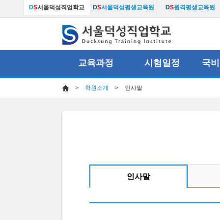
D
S
서울덕성직업학교
D
S
서울덕성평생교육원
D
S
원격평생교육원
교육과정
시험일정
국비
>
학원소개
>
인사말
인사말