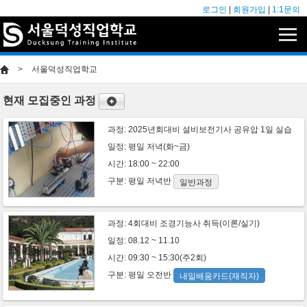
로그인
|
회원가입
|
1:1문의
>
서울덕성직업학교
현재 모집중인 과정
과정:
2025년회대비 설비보전기사 공유압 1일 실습
일정: 평일 저녁(화~금)
시간: 18:00 ~ 22:00
구분:
평일
저녁반
일반과정
과정:
4회대비 조경기능사 취득(이론/실기)
일정: 08.12 ~ 11.10
시간: 09:30 ~ 15:30(주2회)
구분:
평일
오전반
내일배움카드(재직자)