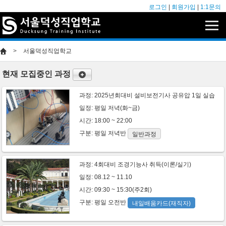
로그인
|
회원가입
|
1:1문의
>
서울덕성직업학교
현재 모집중인 과정
과정:
2025년회대비 설비보전기사 공유압 1일 실습
일정: 평일 저녁(화~금)
시간: 18:00 ~ 22:00
구분:
평일
저녁반
일반과정
과정:
4회대비 조경기능사 취득(이론/실기)
일정: 08.12 ~ 11.10
시간: 09:30 ~ 15:30(주2회)
구분:
평일
오전반
내일배움카드(재직자)