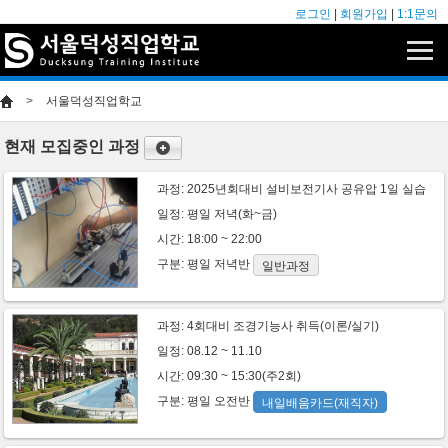
로그인
|
회원가입
|
1:1문의
>
서울덕성직업학교
현재 모집중인 과정
과정:
2025년회대비 설비보전기사 공유압 1일 실습
일정: 평일 저녁(화~금)
시간: 18:00 ~ 22:00
구분:
평일
저녁반
일반과정
과정:
4회대비 조경기능사 취득(이론/실기)
일정: 08.12 ~ 11.10
시간: 09:30 ~ 15:30(주2회)
구분:
평일
오전반
내일배움카드(재직자)