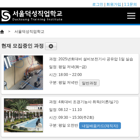
로그인
|
회원가입
|
1:1문의
>
서울덕성직업학교
현재 모집중인 과정
과정:
2025년회대비 설비보전기사 공유압 1일 실습
일정: 평일 저녁(화~금)
시간: 18:00 ~ 22:00
구분:
평일
저녁반
일반과정
과정:
4회대비 조경기능사 취득(이론/실기)
일정: 08.12 ~ 11.10
시간: 09:30 ~ 15:30(주2회)
구분:
평일
오전반
내일배움카드(재직자)